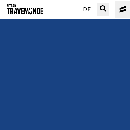
DE
UNSER SEEBAD
PRIWALL
ERLEBEN
STRAND IST IMMER
VERANSTALTUNGEN
BUCHEN
SERVICE
Gebärdensprache