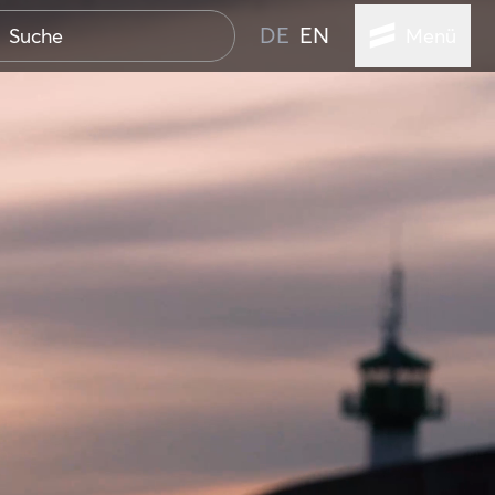
DE
EN
Menü
ER SEEBAD
WALL
EBEN
AND IST IMMER
ANSTALTUNGEN
HEN
VICE