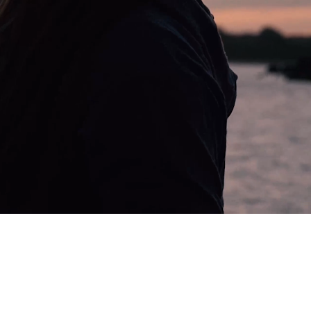
G
L
S
V