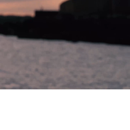
ebärdensprache
eichte Sprache
hop
erantwortung