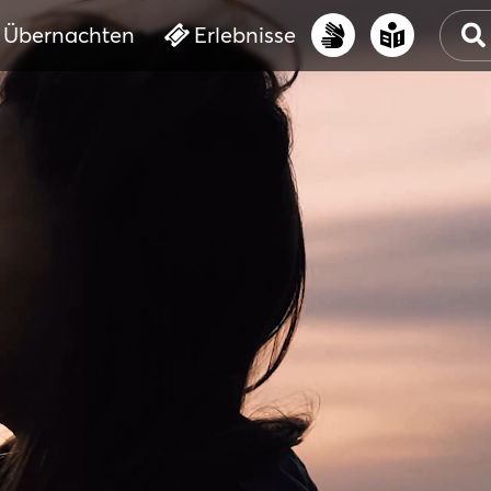
Übernachten
Erlebnisse
UNS
PRI
ERL
STR
VER
BUC
SER