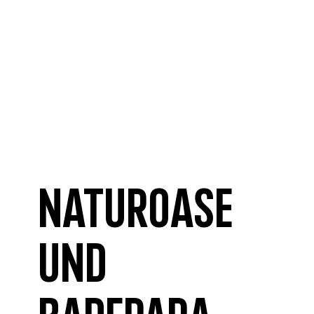
Naturoase
und