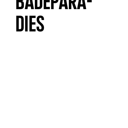
Badepara­
dies