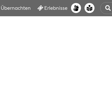
Übernachten
Erlebnisse
UNS
PRI
ERL
STR
VER
BUC
SER