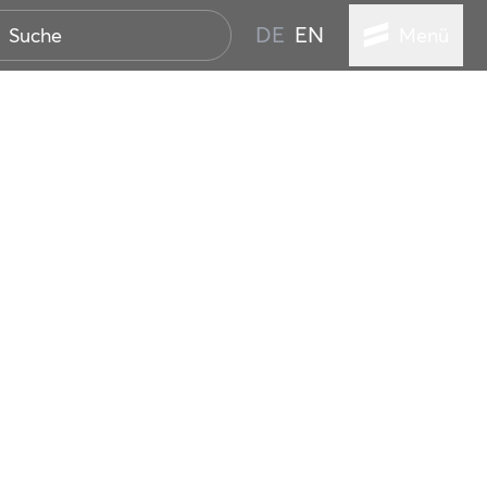
DE
EN
Menü
ER SEEBAD
WALL
EBEN
AND IST IMMER
ANSTALTUNGEN
HEN
VICE