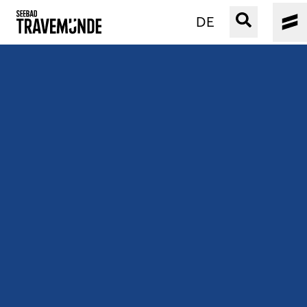
DE
UNSER SEEBAD
PRIWALL
ERLEBEN
STRAND IST IMMER
VERANSTALTUNGEN
BUCHEN
SERVICE
Gebärdensprache