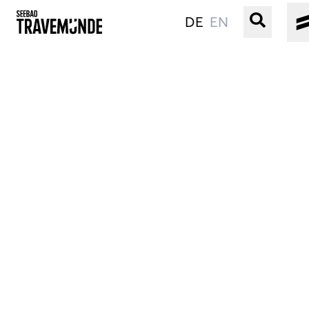
DE
EN
UNSER SEEBAD
PRIWALL
ERLEBEN
STRAND IST IMMER
VERANSTALTUNGEN
BUCHEN
SERVICE
Gebärdensprache