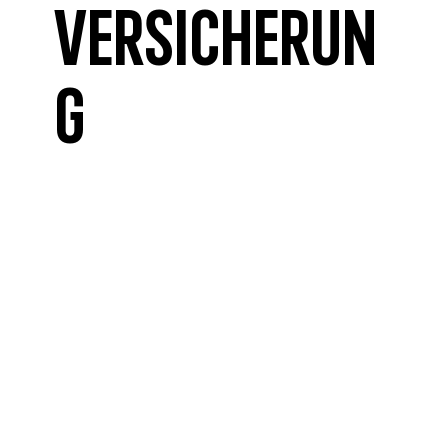
versicherun
g