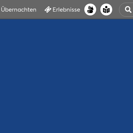
Übernachten
Erlebnisse
UNS
PRI
ERL
STR
VER
BUC
SER