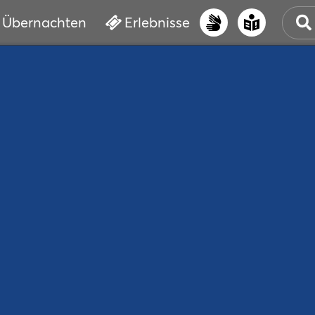
Übernachten
Erlebnisse
UNS
PRI
ERL
STR
VER
BUC
SER