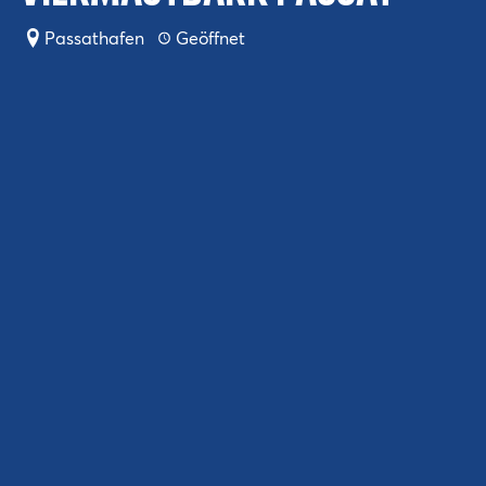
Passathafen
Geöffnet