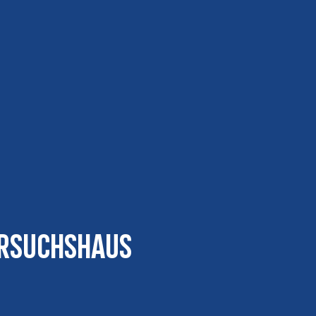
rsuchsHaus