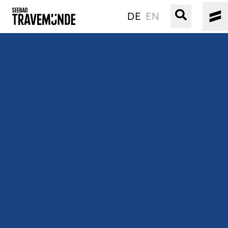
DE
EN
UNSER SEEBAD
PRIWALL
ERLEBEN
STRAND IST IMMER
VERANSTALTUNGEN
BUCHEN
SERVICE
Gebärdensprache