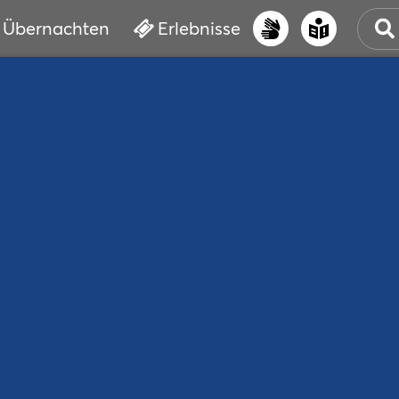
Übernachten
Erlebnisse
UNS
PRI
ERL
STR
VER
BUC
SER