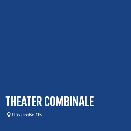
Theater Combinale
Hüxstraße 115