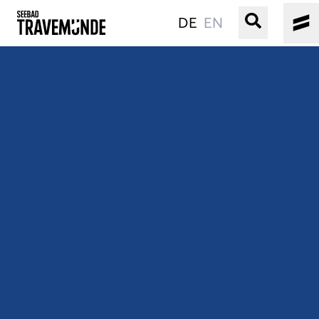
DE
EN
UNSER SEEBAD
PRIWALL
ERLEBEN
STRAND IST IMMER
VERANSTALTUNGEN
BUCHEN
SERVICE
Gebärdensprache