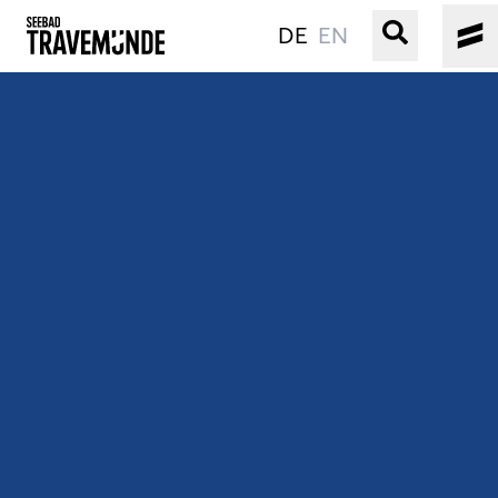
DE
EN
UNSER SEEBAD
PRIWALL
ERLEBEN
STRAND IST IMMER
VERANSTALTUNGEN
BUCHEN
SERVICE
Gebärdensprache