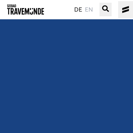
DE
EN
UNSER SEEBAD
PRIWALL
ERLEBEN
STRAND IST IMMER
VERANSTALTUNGEN
BUCHEN
SERVICE
Gebärdensprache