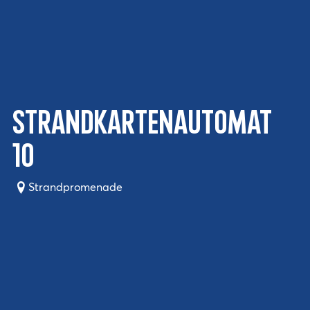
Strandkartenautomat
10
Strandpromenade