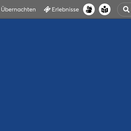
Übernachten
Erlebnisse
UNS
PRI
ERL
STR
VER
BUC
SER