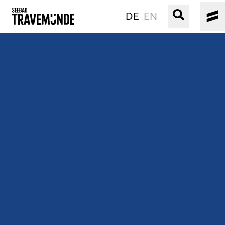
DE
EN
UNSER SEEBAD
PRIWALL
ERLEBEN
STRAND IST IMMER
VERANSTALTUNGEN
BUCHEN
SERVICE
Gebärdensprache