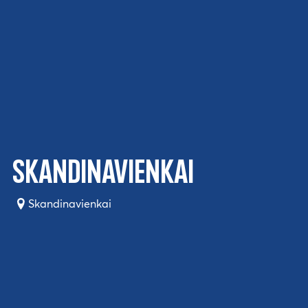
Skandinavienkai
Skandinavienkai