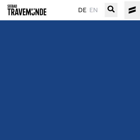
DE
EN
UNSER SEEBAD
PRIWALL
ERLEBEN
STRAND IST IMMER
VERANSTALTUNGEN
BUCHEN
SERVICE
Gebärdensprache