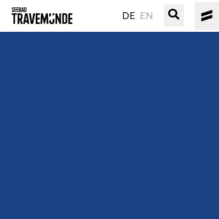
DE
EN
UNSER SEEBAD
PRIWALL
ERLEBEN
STRAND IST IMMER
VERANSTALTUNGEN
BUCHEN
SERVICE
Gebärdensprache