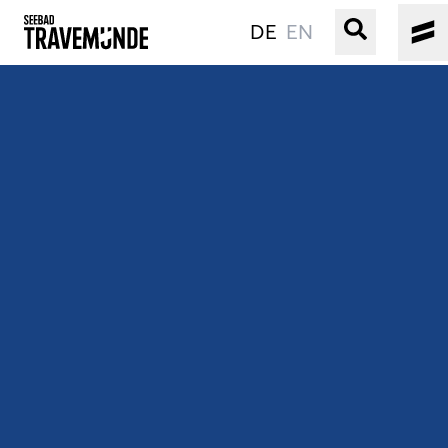
DE
EN
UNSER SEEBAD
PRIWALL
ERLEBEN
STRAND IST IMMER
VERANSTALTUNGEN
BUCHEN
SERVICE
Gebärdensprache