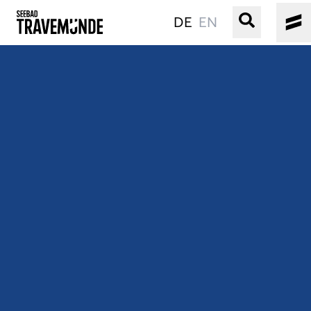
DE
EN
UNSER SEEBAD
PRIWALL
ERLEBEN
STRAND IST IMMER
VERANSTALTUNGEN
BUCHEN
SERVICE
Gebärdensprache