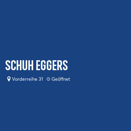
Schuh Eggers
Vorderreihe 31
Geöffnet