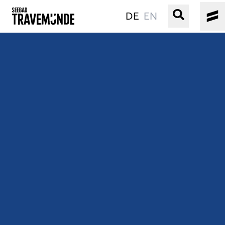
DE
EN
UNSER SEEBAD
PRIWALL
ERLEBEN
STRAND IST IMMER
VERANSTALTUNGEN
BUCHEN
SERVICE
Gebärdensprache