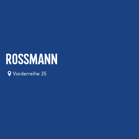
Rossmann
Vorderreihe 35