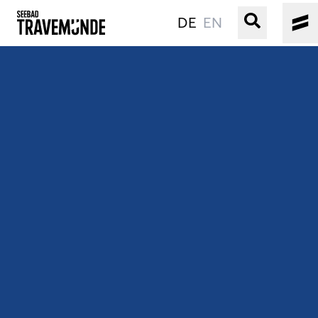
DE
EN
UNSER SEEBAD
PRIWALL
ERLEBEN
STRAND IST IMMER
VERANSTALTUNGEN
BUCHEN
SERVICE
Gebärdensprache