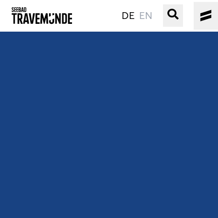
DE
EN
UNSER SEEBAD
PRIWALL
ERLEBEN
STRAND IST IMMER
VERANSTALTUNGEN
BUCHEN
SERVICE
Gebärdensprache