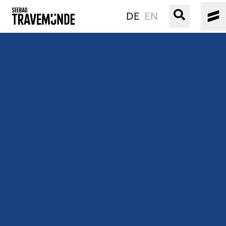
DE
EN
UNSER SEEBAD
PRIWALL
ERLEBEN
STRAND IST IMMER
VERANSTALTUNGEN
BUCHEN
SERVICE
Gebärdensprache