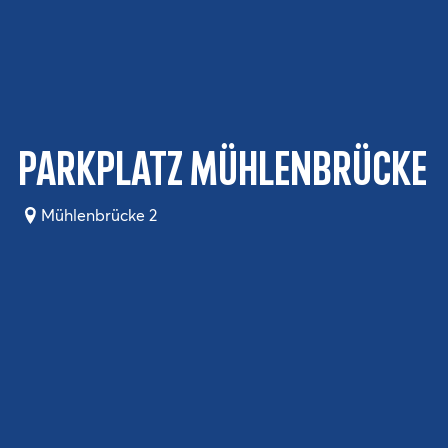
Parkplatz Mühlenbrücke
Mühlenbrücke 2