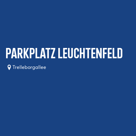
Parkplatz Leuchtenfeld
Trelleborgallee