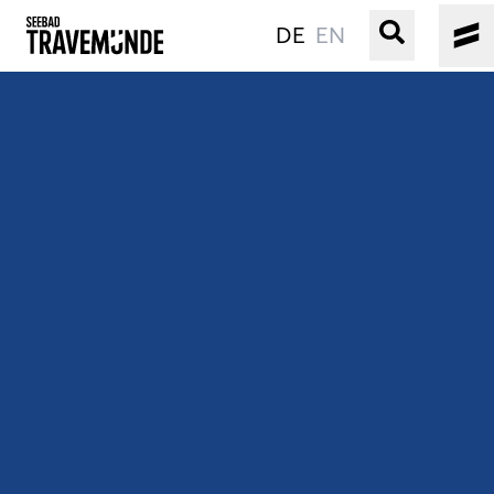
DE
EN
UNSER SEEBAD
PRIWALL
ERLEBEN
STRAND IST IMMER
VERANSTALTUNGEN
BUCHEN
SERVICE
Gebärdensprache