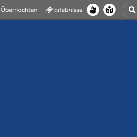
Übernachten
Erlebnisse
UNS
PRI
ERL
STR
VER
BUC
SER