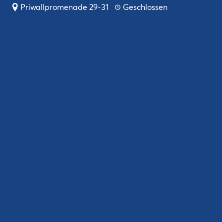
Priwallpromenade 29-31
Geschlossen