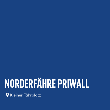
Norderfähre Priwall
Kleiner Fährplatz