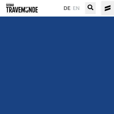
DE
EN
UNSER SEEBAD
PRIWALL
ERLEBEN
STRAND IST IMMER
VERANSTALTUNGEN
BUCHEN
SERVICE
Gebärdensprache