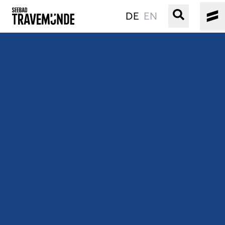
DE
EN
UNSER SEEBAD
PRIWALL
ERLEBEN
STRAND IST IMMER
VERANSTALTUNGEN
BUCHEN
SERVICE
Gebärdensprache