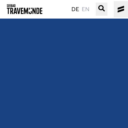
DE
EN
UNSER SEEBAD
PRIWALL
ERLEBEN
STRAND IST IMMER
VERANSTALTUNGEN
BUCHEN
SERVICE
Gebärdensprache