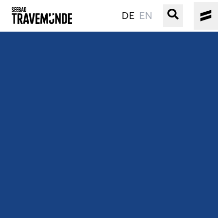
DE
EN
UNSER SEEBAD
PRIWALL
ERLEBEN
STRAND IST IMMER
VERANSTALTUNGEN
BUCHEN
SERVICE
Gebärdensprache