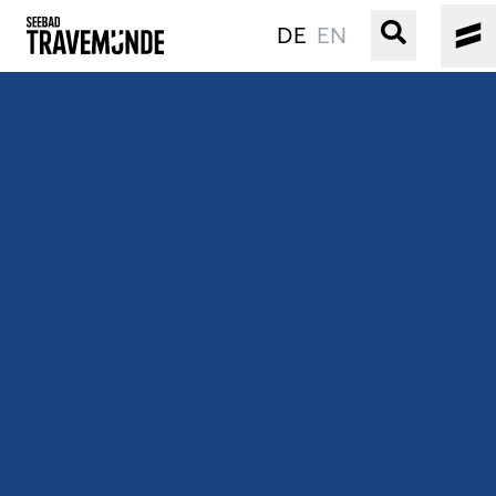
DE
EN
UNSER SEEBAD
PRIWALL
ERLEBEN
STRAND IST IMMER
VERANSTALTUNGEN
BUCHEN
SERVICE
Gebärdensprache