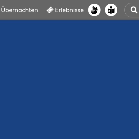
Übernachten
Erlebnisse
UNS
PRI
ERL
STR
VER
BUC
SER