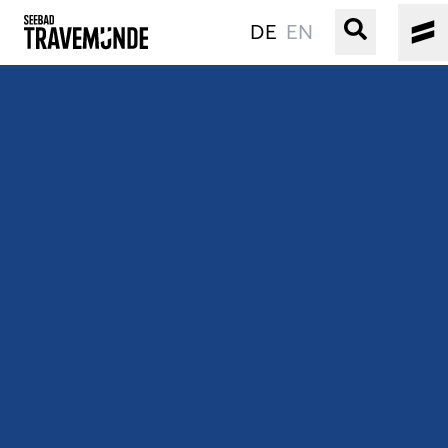
DE
EN
UNSER SEEBAD
PRIWALL
ERLEBEN
STRAND IST IMMER
VERANSTALTUNGEN
BUCHEN
SERVICE
Gebärdensprache