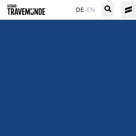
DE
EN
UNSER SEEBAD
PRIWALL
ERLEBEN
STRAND IST IMMER
VERANSTALTUNGEN
BUCHEN
SERVICE
Gebärdensprache