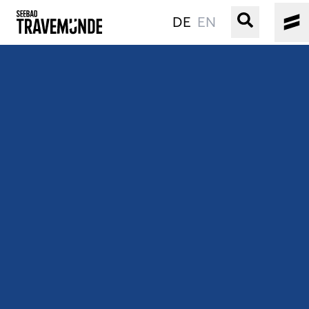
DE
EN
UNSER SEEBAD
PRIWALL
ERLEBEN
STRAND IST IMMER
VERANSTALTUNGEN
BUCHEN
SERVICE
Gebärdensprache