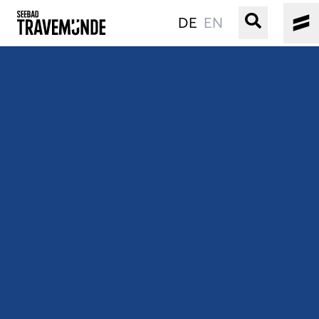
DE
EN
UNSER SEEBAD
PRIWALL
ERLEBEN
STRAND IST IMMER
VERANSTALTUNGEN
BUCHEN
SERVICE
Gebärdensprache