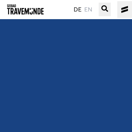
DE
EN
UNSER SEEBAD
PRIWALL
ERLEBEN
STRAND IST IMMER
VERANSTALTUNGEN
BUCHEN
SERVICE
Gebärdensprache