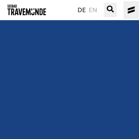
DE
EN
UNSER SEEBAD
PRIWALL
ERLEBEN
STRAND IST IMMER
VERANSTALTUNGEN
BUCHEN
SERVICE
Gebärdensprache