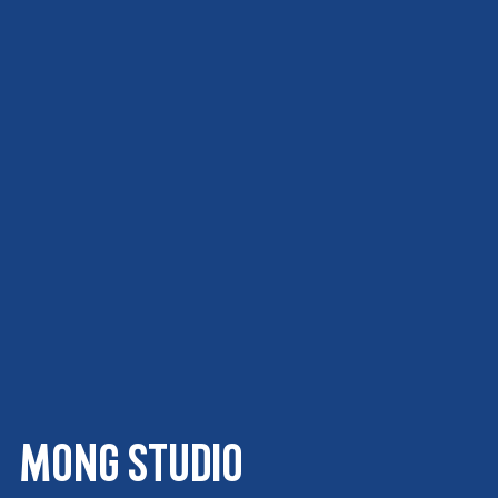
Mong Studio